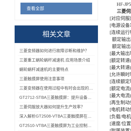
HF-JP
查看全部
三菱伺
[对应伺服放大
[电源设备功率
[连续运行
相关文章
额定输出功
额定输出转矩
三菱变频器如何进行故障诊断和维护？
[最大输出转矩
三菱重工蜗轮蜗杆减速机 应用场景介绍
[额定转速(r/
[最大转速(r/
蜗轮蜗杆减速机的主要特点
[允许瞬时转速
三菱触摸屏使用注意事项
[连续额定转
三菱变频器在使用过程中有时会出现的故障情况
[额定电流(A
[最大电流(A
GT2712-STBA三菱触摸屏：提升设备操作的便捷性与效率
[再生制动频
三菱伺服放大器如何提升生产效率？
[电机转动惯
深入解析GT2508-VTBA三菱触摸屏在现代化工厂中的应用与优势
[负载/电
[速度/位置检
GT2510-VTBA三菱触摸屏为工业控制领域带来了全新的解决方案
[附属装置