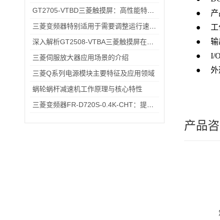
GT2705-VTBD三菱触摸屏：高性能特性解析与多元行业应用
●
产
三菱变频器特别适用于需要调整运行速度和提高效率的设备
●
工
●
输
深入解析GT2508-VTBA三菱触摸屏在现代化工厂中的应用与优势
● I/
三菱伺服放大器应用场景的介绍
●
外
三菱Q系列电源模块主要特征及应用领域
蜗轮蜗杆减速机工作原理与核心特性
三菱变频器FR-D720S-0.4K-CHT：提升工业生产效率的关键设备
产品咨