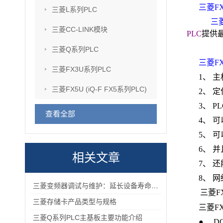
三菱
F
三菱L系列PLC
三
三菱CC-LINK模块
PLC
提供
三菱Q系列PLC
三菱
F
三菱FX3U系列PLC
1
、
主
三菱FX5U (iQ-F FX5系列PLC)
2
、
定
3
、
PL
查看全部
4
、
可
5
、
可
6
、
并
相关文章
7
、
还
8
、
网
三菱变频器调试与维护：延长设备寿命的实用技巧
三菱
F
三菱存储卡产品类型与规格
三菱
F
三菱Q系列PLC主基板主要功能介绍
● D