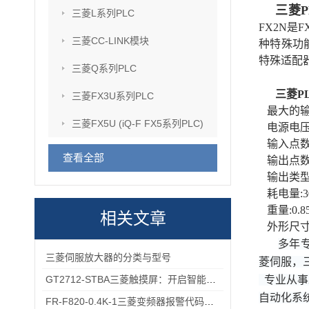
三菱P
三菱L系列PLC
FX2N是
三菱CC-LINK模块
种特殊功
特殊适配
三菱Q系列PLC
三菱P
三菱FX3U系列PLC
最大的输入
三菱FX5U (iQ-F FX5系列PLC)
电源电压:
输入点数:
查看全部
输出点数:
输出类型
耗电量:30
重量:0.85
相关文章
外形尺寸(W
多年
三菱伺服放大器的分类与型号
菱伺服，
GT2712-STBA三菱触摸屏：开启智能控制的新篇章
专业从事
自动化系
FR-F820-0.4K-1三菱变频器报警代码与故障代码速查表，收藏备用不求人