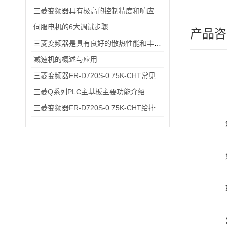
三菱变频器具有极高的控制精度和响应速度
伺服电机的6大调试步骤
产品咨
三菱变频器是具有良好的散热性能和丰富的保护功能的变频器
减速机的概述与应用
三菱变频器FR-D720S-0.75K-CHT常见故障排查：过载报警、通讯异常的快速处理方法
三菱Q系列PLC主基板主要功能介绍
三菱变频器FR-D720S-0.75K-CHT给排水小型水泵变频恒压供水应用