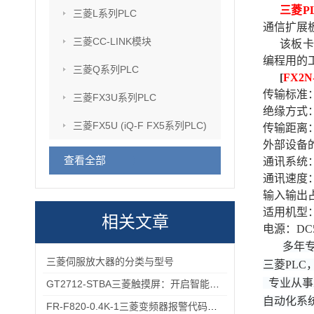
三菱P
三菱L系列PLC
通信扩展板
三菱CC-LINK模块
该板卡
编程用的
三菱Q系列PLC
[
FX2N
传输标准：R
三菱FX3U系列PLC
绝缘方式
三菱FX5U (iQ-F FX5系列PLC)
传输距离：
外部设备的连
查看全部
通讯系统
通讯速度：96
输入输出占
适用机型：f
相关文章
电源：DC5
多年
三菱伺服放大器的分类与型号
三菱PL
专业从事
GT2712-STBA三菱触摸屏：开启智能控制的新篇章
自动化系
FR-F820-0.4K-1三菱变频器报警代码与故障代码速查表，收藏备用不求人