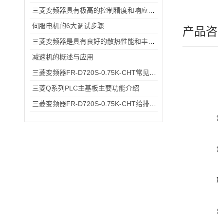
三菱变频器具有极高的控制精度和响应速度
伺服电机的6大调试步骤
产品咨
三菱变频器是具有良好的散热性能和丰富的保护功能的变频器
减速机的概述与应用
三菱变频器FR-D720S-0.75K-CHT常见故障排查：过载报警、通讯异常的快速处理方法
三菱Q系列PLC主基板主要功能介绍
三菱变频器FR-D720S-0.75K-CHT给排水小型水泵变频恒压供水应用