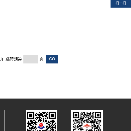
扫一扫
末页 跳转到第
页