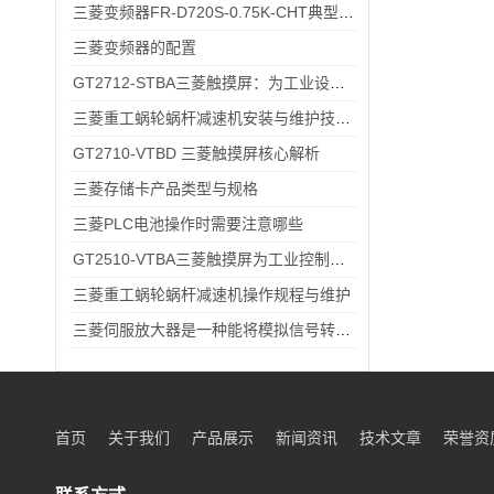
三菱变频器FR-D720S-0.75K-CHT典型应用场景：小型风机、传送带的适配方案分享
三菱变频器的配置
GT2712-STBA三菱触摸屏：为工业设备提供智能界面
三菱重工蜗轮蜗杆减速机安装与维护技巧：延长设备寿命的关键操作指南
GT2710-VTBD 三菱触摸屏核心解析
三菱存储卡产品类型与规格
三菱PLC电池操作时需要注意哪些
GT2510-VTBA三菱触摸屏为工业控制领域带来了全新的解决方案
三菱重工蜗轮蜗杆减速机操作规程与维护
三菱伺服放大器是一种能将模拟信号转换为数字信号的电子设备
首页
关于我们
产品展示
新闻资讯
技术文章
荣誉资