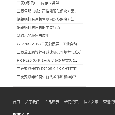
三菱Q系列PLC内存卡类型
三菱伺服电机：高性能驱动解决方案，助力工业自动化升级
蜗轮蜗杆减速机常见问题及解决方法
蜗轮蜗杆减速机的主要特点
减速机的概述与应用
GT2705-VTBD三菱触摸屏：工业自动化高效交互仪器
三菱重工蜗轮蜗杆减速机操作规程与维护
FR-F820-0.4K-1三菱变频器参数怎么设？出厂默认→自定义调校一步一步来
三菱变频器FR-D720S-0.4K-CHT在节能方面的具体优势
三菱变频器如何进行故障诊断和维护？
首页
关于我们
产品展示
新闻资讯
技术文章
荣誉资