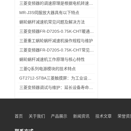
三菱变频器的调速原理是根据电机转速与电源频率成正比的关系
MR-J3S伺服放大器具有以下特点
蜗轮蜗杆减速机常见问题及解决方法
三菱变频器FR-D720S-0.75K-CHT暖通空调系统变频节能改造应用
三菱重工蜗轮蜗杆减速机操作规程与维护
三菱变频器FR-D720S-0.75K-CHT常见故障排查：过载报警、通讯异常的快速处理方法
蜗轮蜗杆减速机工作原理与核心特性
三菱Q系列电源模块的技术特点
GT2712-STBA三菱触摸屏：为工业设备提供智能界面
三菱变频器调试与维护：延长设备寿命的实用技巧
首页
关于我们
产品展示
新闻资讯
技术文章
荣誉资