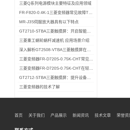
三菱Q系列电源模块主要特征及应用领域
FR-F820-0.4K-1三菱变频器常见故障TOP5，排查思路全在这里
MR-J3S伺服放大器具有以下特点
GT2710-STBA三菱触摸屏：开启智能工业控制的便捷操作时代
三菱重工蜗轮蜗杆减速机 应用场景介绍
深入解析GT2508-VTBA三菱触摸屏在现代化工厂中的应用与优势
三菱变频器FR-D720S-0.75K-CHT常见故障排查：过载报警、通讯异常的快速处理方法
三菱变频器FR-D720S-0.75K-CHT在轻工流水线电机调速中的应用场景
GT2712-STBA三菱触摸屏：提升设备操作的便捷性与效率
三菱变频器的技术了解
首页
关于我们
产品展示
新闻资讯
技术文章
荣誉资