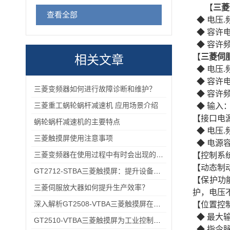
【
三菱
查看全部
◆ 电压.频
◆ 容许电
◆ 容许频
【
三菱伺
相关文章
◆ 电压.频
◆ 容许电压
三菱变频器如何进行故障诊断和维护？
◆ 容许频
三菱重工蜗轮蜗杆减速机 应用场景介绍
◆ 输入：
【接口电
蜗轮蜗杆减速机的主要特点
◆ 电压.频
三菱触摸屏使用注意事项
◆ 电源容
三菱变频器在使用过程中有时会出现的故障情况
【控制系
【动态制
GT2712-STBA三菱触摸屏：提升设备操作的便捷性与效率
【保护功
三菱伺服放大器如何提升生产效率？
护，电压
深入解析GT2508-VTBA三菱触摸屏在现代化工厂中的应用与优势
【位置控
◆ 最大输
GT2510-VTBA三菱触摸屏为工业控制领域带来了全新的解决方案
◆ 指令脉冲放