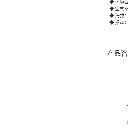
◆ 环境温
◆ 空气
◆ 海拔：
◆ 振动：5
产品咨