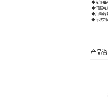
◆允许每小时
◆伺服电机轴
◆抽动周期数
◆每次制动
产品咨