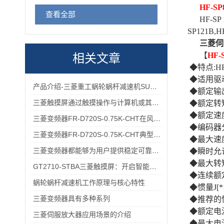
HF-SP
查看全部
HF-S
SP121B,H
三菱伺
【
HF-
相关文章
◆特点:HF
◆适用驱动器
产品介绍-三菱重工蜗轮蜗杆减速机SUHA99R-8
◆额定输出功
三菱触摸屏通过触摸操作与计算机或其他设备进行交互
◆额定转矩(
◆额定速度:1
三菱变频器FR-D720S-0.75K-CHT在风机、输送带场景的应用
◆编码器分辨
三菱变频器FR-D720S-0.75K-CHT典型应用场景：小型风机、传送带的适配方案分享
◆最大速度：
三菱变频器都能够为用户提供稳定可靠的解决方案
◆瞬时允许速
◆最大转矩[
GT2710-STBA三菱触摸屏：开启智能工业控制的便捷操作时代
◆连续额定
蜗轮蜗杆减速机工作原理与核心特性
◆惯量J[*
三菱变频器具有多种系列
◆推荐的惯
◆额定电流[
三菱伺服放大器应用场景的介绍
◆最大电流[