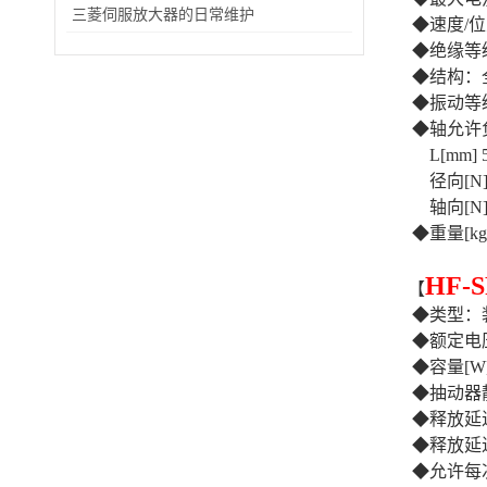
三菱伺服放大器的日常维护
◆速度/
◆绝缘等
◆结构：全
◆振动等级
◆轴允许
L[mm] 
径向[N] 
轴向[N] 
◆重量[kg]
HF-S
【
◆类型：
◆额定电压:2
◆容量[W]
◆抽动器静态
◆释放延迟时
◆释放延迟时间
◆允许每次制