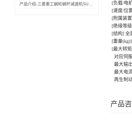
[负载/电
产品介绍-三菱重工蜗轮蜗杆减速机SUHA99R-8
[速度/位置检
[附属装置
[绝缘等级]
[结构] 全
[重量(kg)]
[最大转矩
对应伺服放大器
最大输出转矩
最大电流(
再生制动频
产品咨