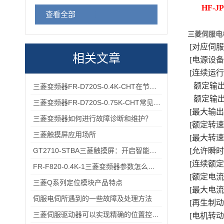
HF-JP
查看全部
三菱伺服电
[对应伺服放大
相关文章
[电源设备功率
[连续运行
额定输出功
三菱变频器FR-D720S-0.4K-CHT在节能方面的具体优势
额定输出转矩
三菱变频器FR-D720S-0.75K-CHT常见故障排查：过载报警、通讯异常的快速处理方法
[最大输出转矩
三菱变频器如何进行故障诊断和维护？
[额定转速(r/
三菱触摸屏应用场所
[最大转速(r/
GT2710-STBA三菱触摸屏：开启智能工业控制的便捷操作时代
[允许瞬时转速
[连续额定转
FR-F820-0.4K-1三菱变频器参数怎么设？出厂默认→自定义调校一步一步来
[额定电流(A
三菱Q系列定位模块产品特点
[最大电流(A
伺服电伺所遇到的一些故障及处理方法
[再生制动频
三菱伺服驱动器可以实现精确的位置控制满足高精度生产的要求
[电机转动惯