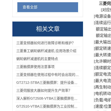
三菱伺
查看全部
[对应伺
[电源设备功
[连续运行
相关文章
额定输出功
额定输出转
[最大输出转矩
三菱变频器如何进行故障诊断和维护？
[额定转速(r/
三菱重工蜗轮蜗杆减速机 应用场景介绍
[最大转速(r/
蜗轮蜗杆减速机的主要特点
[允许瞬时转速
三菱触摸屏使用注意事项
[连续额定转
[额定电流(A
三菱变频器在使用过程中有时会出现的故障情况
[最大电流(A
GT2712-STBA三菱触摸屏：提升设备操作的便捷性与效率
[再生制动频
三菱伺服放大器如何提升生产效率？
[电机转动惯量
深入解析GT2508-VTBA三菱触摸屏在现代化工厂中的应用与优势
[负载/电
GT2510-VTBA三菱触摸屏为工业控制领域带来了全新的解决方案
[速度/位置检