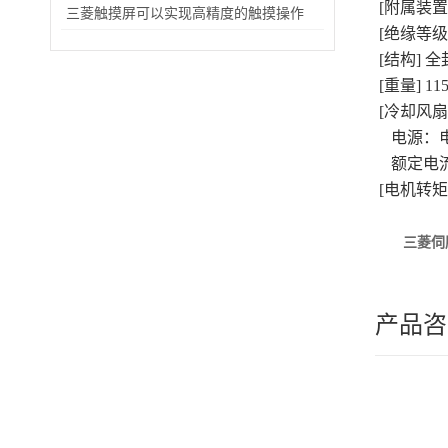
[附属装置
三菱触摸屏可以实现高精度的触摸操作
[绝缘等级]
[结构] 全
[重量] 11
[冷却风扇
电源：电压/频
额定电流：0.
[电机转矩
三菱伺
产品咨